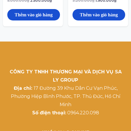
5.000.000
₫
2.500.000
₫
3.200.000
₫
1.900.000
₫
Thêm vào giỏ hàng
Thêm vào giỏ hàng
CÔNG TY TNHH THƯƠNG MẠI VÀ DỊCH VỤ SA
LY GROUP
Địa chỉ:
17 Đường 39 Khu Dân Cư Vạn Phúc,
Phường Hiệp Bình Phước, TP. Thủ Đức, Hồ Chí
Minh
Số điện thoại:
0964.220.098