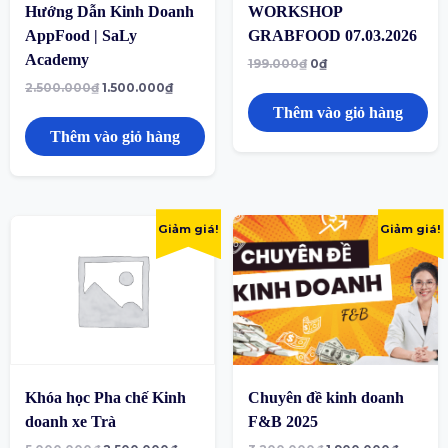
Hướng Dẫn Kinh Doanh
WORKSHOP
AppFood | SaLy
GRABFOOD 07.03.2026
Academy
199.000
₫
0
₫
2.500.000
₫
1.500.000
₫
Thêm vào giỏ hàng
Thêm vào giỏ hàng
Giảm giá!
Giảm giá!
Khóa học Pha chế Kinh
Chuyên đề kinh doanh
doanh xe Trà
F&B 2025