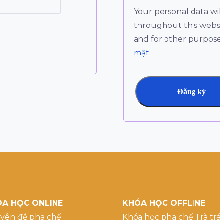
Your personal data wi
throughout this websi
and for other purpose
mật
.
Đăng ký
A HỌC ONLINE
KHÓA HỌC OFFLINE
yên đề pha chế
Khóa học pha chế Trà trá