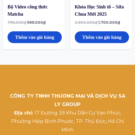
Bộ Video công thức
Khóa Học Sinh tố – Sữa
Matcha
Chua Mới 2025
799.000
₫
599.000
₫
2.900.000
₫
1.700.000
₫
Thêm vào giỏ hàng
Thêm vào giỏ hàng
CÔNG TY TNHH THƯƠNG MẠI VÀ DỊCH VỤ SA
LY GROUP
Địa chỉ:
17 Đường 39 Khu Dân Cư Vạn Phúc,
Phường Hiệp Bình Phước, TP. Thủ Đức, Hồ Chí
Minh