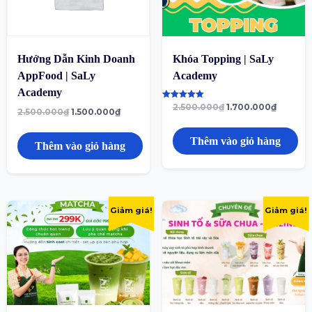
Hướng Dẫn Kinh Doanh
Khóa Topping | SaLy
AppFood | SaLy
Academy
Academy
Được xếp
2.500.000
₫
1.700.000
₫
2.500.000
₫
1.500.000
₫
hạng
5.00
5 sao
Thêm vào giỏ hàng
Thêm vào giỏ hàng
Giảm giá!
Giảm giá!