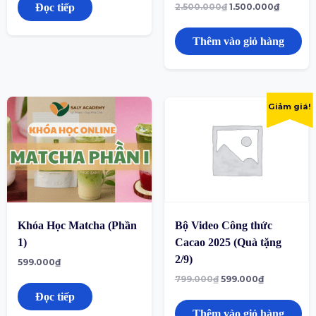
Đọc tiếp
2.500.000
₫
1.500.000
₫
Thêm vào giỏ hàng
Giảm giá!
Khóa Học Matcha (Phần
Bộ Video Công thức
1)
Cacao 2025 (Quà tặng
2/9)
599.000
₫
799.000
₫
599.000
₫
Đọc tiếp
Thêm vào giỏ hàng