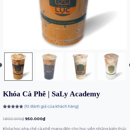
Khóa Cà Phê | SaLy Academy
(
10
đánh giá của khách hàng)
5.00
10
trên 5
dựa trên
1.800.000
₫
950.000
₫
đánh giá
Khóa học pha chế cà phê mang đến cho học viên những kiến thức