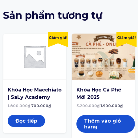
Sản phẩm tương tự
Giảm giá!
Giảm giá!
Khóa Học Macchiato
Khóa Học Cà Phê
| SaLy Academy
Mới 2025
1.800.000
₫
700.000
₫
3.200.000
₫
1.900.000
₫
Đọc tiếp
Thêm vào giỏ
hàng