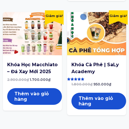
Giảm giá!
Giảm giá!
Khóa Học Macchiato
Khóa Cà Phê | SaLy
– Đá Xay Mới 2025
Academy
2.900.000
₫
1.700.000
₫
Được xếp
1.800.000
₫
950.000
₫
hạng
5.00
Thêm vào giỏ
5 sao
Thêm vào giỏ
hàng
hàng