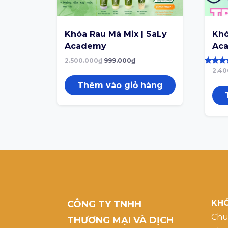
Khóa Rau Má Mix | SaLy
Khó
Academy
Ac
2.500.000
₫
999.000
₫
Được x
2.40
hạng
5.00
Thêm vào giỏ hàng
5 sao
KHÓ
CÔNG TY TNHH
Chu
THƯƠNG MẠI VÀ DỊCH