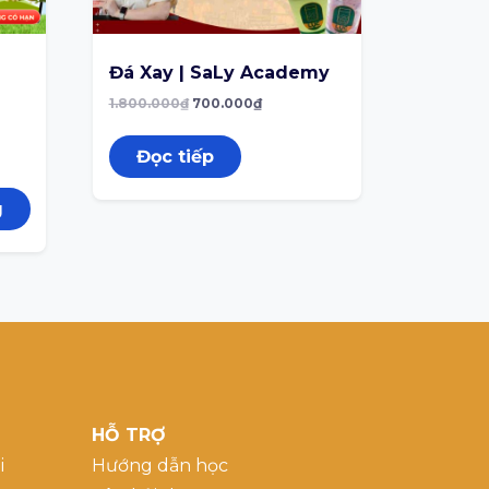
Đá Xay | SaLy Academy
1.800.000
₫
700.000
₫
Đọc tiếp
g
HỖ TRỢ
i
Hướng dẫn học