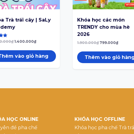
a Trà trái cây | SaLy
Khóa học các món
ademy
TRENDY cho mùa hè
2026
ếp
0.000
₫
1.400.000
₫
1.900.000
₫
799.000
₫
Thêm vào giỏ hàng
Thêm vào giỏ hàn
A HỌC ONLINE
KHÓA HỌC OFFLINE
yên đề pha chế
Khóa học pha chế Trà trá