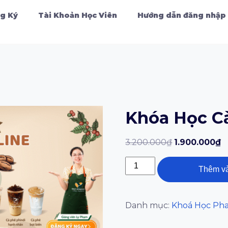
g Ký
Tài Khoản Học Viên
Hướng dẫn đăng nhập
Khóa Học C
3.200.000
₫
1.900.000
₫
Thêm và
Danh mục:
Khoá Học Ph