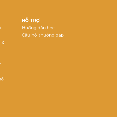
HỖ TRỢ
i
Hướng dẫn học
Câu hỏi thường gặp
a &
h
mở