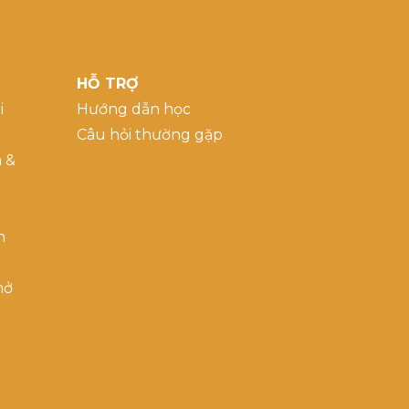
HỖ TRỢ
i
Hướng dẫn học
Câu hỏi thường gặp
a &
h
mở