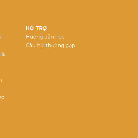
HỖ TRỢ
i
Hướng dẫn học
Câu hỏi thường gặp
a &
h
mở