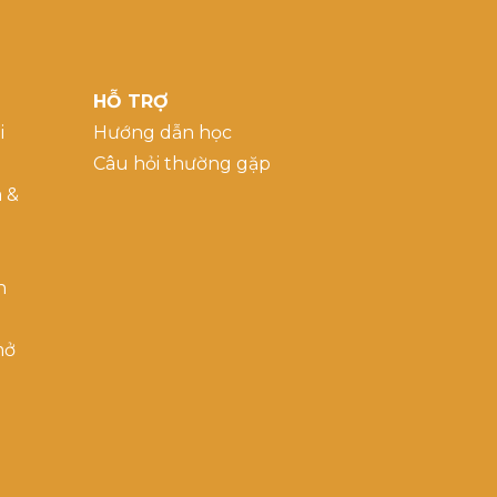
HỖ TRỢ
i
Hướng dẫn học
Câu hỏi thường gặp
a &
h
mở