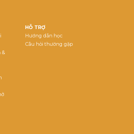
HỖ TRỢ
i
Hướng dẫn học
Câu hỏi thường gặp
a &
h
mở