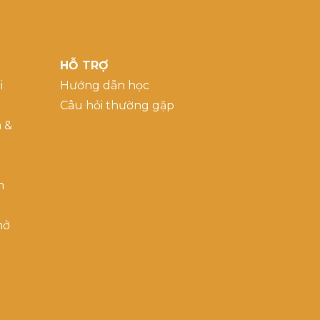
HỖ TRỢ
i
Hướng dẫn học
Câu hỏi thường gặp
a &
h
mở