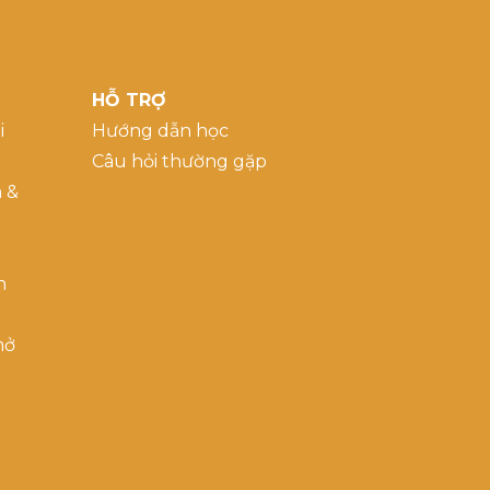
HỖ TRỢ
i
Hướng dẫn học
Câu hỏi thường gặp
a &
h
mở