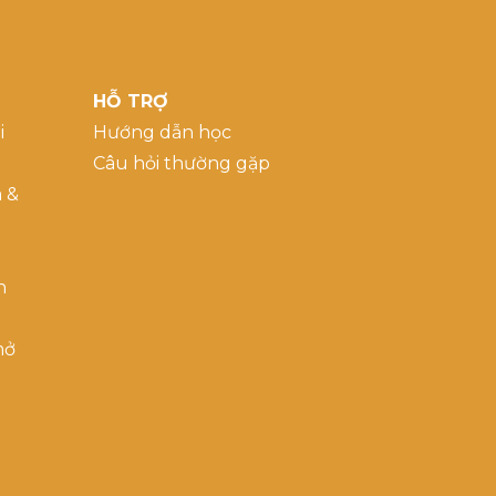
HỖ TRỢ
i
Hướng dẫn học
Câu hỏi thường gặp
a &
h
mở