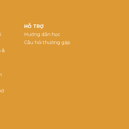
HỖ TRỢ
i
Hướng dẫn học
Câu hỏi thường gặp
a &
h
mở