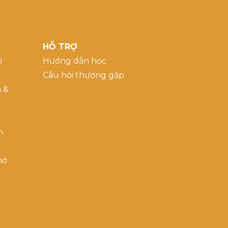
HỖ TRỢ
i
Hướng dẫn học
Câu hỏi thường gặp
a &
h
mở