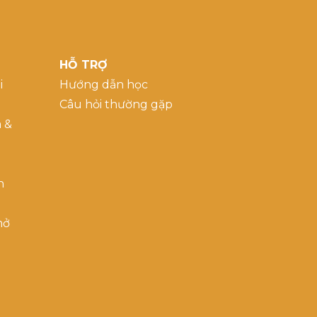
HỖ TRỢ
i
Hướng dẫn học
Câu hỏi thường gặp
a &
h
mở