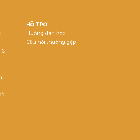
HỖ TRỢ
i
Hướng dẫn học
Câu hỏi thường gặp
a &
h
mở